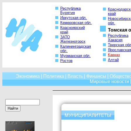
Республика
Краснодарск
Бурятия
край
Иркутская обл.
Новосибирск
Кемеровская обл.
обл.
Красноярский
Томская о
край
Республика
ЗАТО
Хакасия
Железногорск
Тверская обл
Калининградская
Ярославская
обл.
Кавказ
Мурманская обл.
Алтай
Ростов
Экономика
|
Политика
|
Власть
|
Финансы
|
Обществ
Мировые новости
|