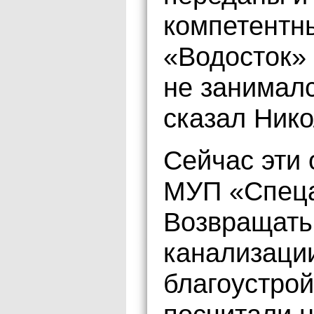
компетентн
«Водосток»
не занимал
сказал Нико
Сейчас эти 
МУП «Спеца
Возвращать
канализаци
благоустрой