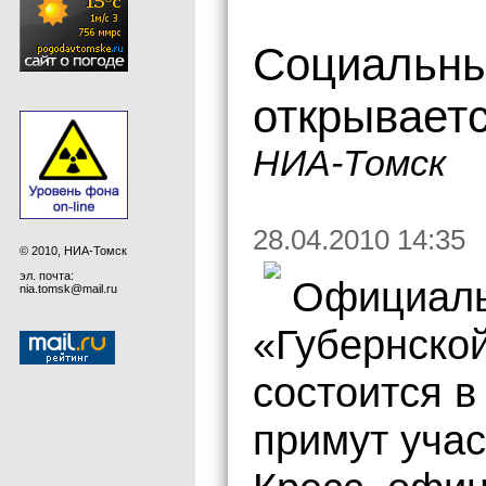
Социальный
открываетс
НИА-Томск
28.04.2010 14:35
© 2010, НИА-Томск
эл. почта:
Официаль
nia.tomsk@mail.ru
«Губернской
состоится в
примут учас