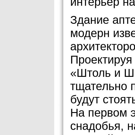
интерьер на
Здание апте
модерн изв
архитекторо
Проектируя
«Штоль и Ш
тщательно п
будут стоят
На первом 
снадобья, н