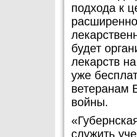
подхода к 
расширенно
лекарственн
будет орган
лекарств на
уже беспла
ветеранам 
войны.
«Губернская
служить уче