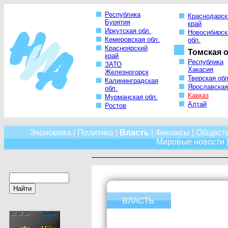
Республика
Краснодарск
Бурятия
край
Иркутская обл.
Новосибирск
Кемеровская обл.
обл.
Красноярский
Томская о
край
Республика
ЗАТО
Хакасия
Железногорск
Тверская обл
Калининградская
Ярославская
обл.
Кавказ
Мурманская обл.
Алтай
Ростов
Экономика
|
Политика
|
Власть
|
Финансы
|
Общест
Мировые новости
|