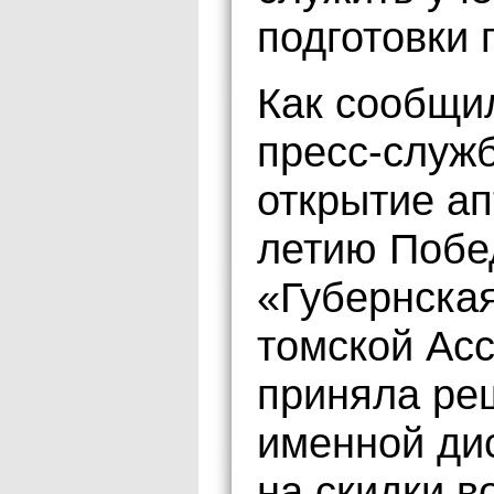
подготовки 
Как сообщи
пресс-служ
открытие ап
летию Побед
«Губернская
томской Ас
приняла ре
именной ди
на скидки в