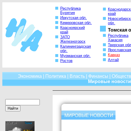
Республика
Краснодарск
Бурятия
край
Иркутская обл.
Новосибирск
Кемеровская обл.
обл.
Красноярский
Томская о
край
Республика
ЗАТО
Хакасия
Железногорск
Тверская обл
Калининградская
Ярославская
обл.
Кавказ
Мурманская обл.
Алтай
Ростов
Экономика
|
Политика
|
Власть
|
Финансы
|
Обществ
Мировые новости