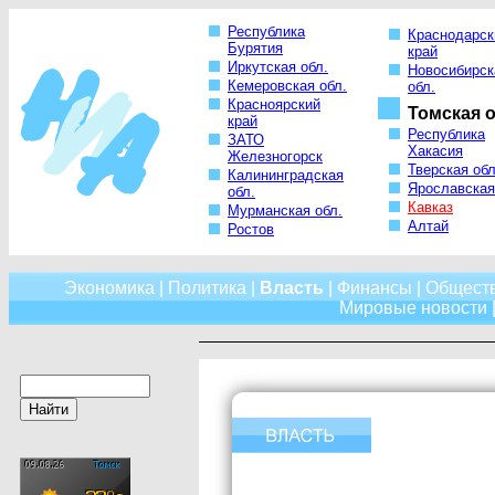
Республика
Краснодарск
Бурятия
край
Иркутская обл.
Новосибирск
Кемеровская обл.
обл.
Красноярский
Томская о
край
Республика
ЗАТО
Хакасия
Железногорск
Тверская обл
Калининградская
Ярославская
обл.
Кавказ
Мурманская обл.
Алтай
Ростов
Экономика
|
Политика
|
Власть
|
Финансы
|
Общест
Мировые новости
|