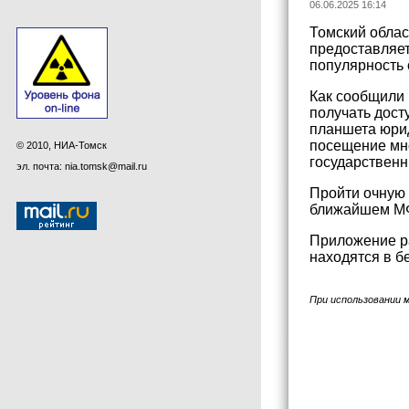
06.06.2025 16:14
Томский облас
предоставляет
популярность 
Как сообщили
получать дост
планшета юрид
посещение мно
© 2010, НИА-Томск
государственн
эл. почта: nia.tomsk@mail.ru
Пройти очную
ближайшем МФЦ
Приложение ра
находятся в б
При использовании 