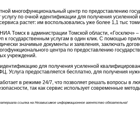
тной многофункциональный центр по предоставлению госу
 услугу по очной идентификации для получения усиленной
сервиса растет: им воспользовались уже более 1,1 тыс том
 НИА Томск в администрации Томской области, «Госключ» 
уп к государственным услугам в один клик. С помощью пр
ически значимые документы и заявления, заключать догово
гофункционального центра по предоставлению государств
ых учреждений.
 идентификацию для получения усиленной квалифицирован
. Услуга предоставляется бесплатно, для получения нужн
ботает в режиме 24/7, что позволяет решать вопросы в лю
езопасности, так как сервис использует современные мет
материала ссылка на Независимое информационное агентство обязательна!