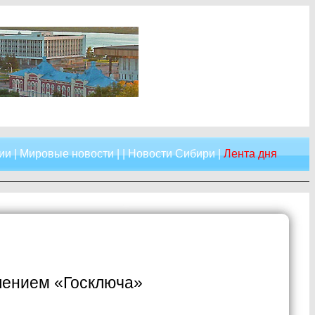
ии
|
Мировые новости
| |
Новости Сибири
|
Лента дня
лением «Госключа»