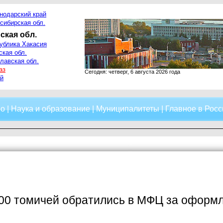
нодарский край
сибирская обл.
ская обл.
ублика Хакасия
ская обл.
лавская обл.
аз
Сегодня: четверг, 6 августа 2026 года
й
о
|
Наука и образование
|
Муниципалитеты
|
Главное в Росс
100 томичей обратились в МФЦ за оформ