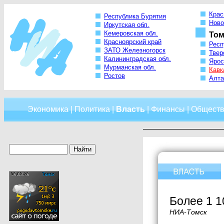
Крас
Республика Бурятия
Ново
Иркутская обл.
Кемеровская обл.
Том
Красноярский край
Респ
ЗАТО Железногорск
Твер
Калининградская обл.
Ярос
Мурманская обл.
Кавк
Ростов
Алта
Экономика
|
Политика
|
Власть
|
Финансы
|
Обществ
Более 1 
НИА-Томск