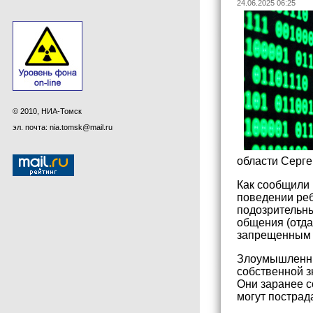
24.06.2025 06:25
© 2010, НИА-Томск
эл. почта: nia.tomsk@mail.ru
области Серг
Как сообщили 
поведении реб
подозрительны
общения (отда
запрещенным т
Злоумышленник
собственной з
Они заранее с
могут пострада