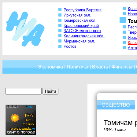
Крас
Республика Бурятия
Ново
Иркутская обл.
Кемеровская обл.
Том
Красноярский край
Респ
ЗАТО Железногорск
Твер
Калининградская обл.
Ярос
Мурманская обл.
Кавк
Ростов
Алта
Экономика
|
Политика
|
Власть
|
Финансы
|
Томичам р
НИА-Томск