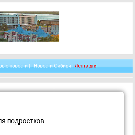
вые новости
| |
Новости Сибири
|
Лента дня
ля подростков