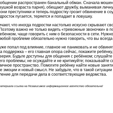
м общении распространен банальный обман. Сначала мош
вушкой возраста парня), обещают дружбу, выманивая личн
 они преступники и теперь подростку грозит обвинение в со
дросток пугается, теряется и попадает в ловушку.
ают, что иногда подростки настолько искусно скрывают свои
 Поэтому важно не только видеть «тревожные звоночки» в п
ебенком, чаще говорить с ним о безопасности в сети. Нужно
 любой проблеме обязательно нужно говорить, что вы всегда
уже попал под влияние, главное не паниковать и не обвинят
а поддержка – его главная опора сейчас, покажите ребёнку,
ерия. Будьте доступны для общения с ребёнком; слушайте 
его проблемы; не осуждайте и не критикуйте; показывайте 
личное пространство. Помогите ребёнку найти новые заняти
 эмоции и новый смысл. Не забудьте, что в такой ситуации
ление для передачи дела в соответствующие ведомства.
материала ссылка на Независимое информационное агентство обязательна!