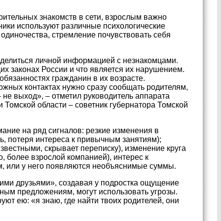
рительных знакомств в сети, взрослым важно
ники используют различные психологические
 одиночества, стремление почувствовать себя
я делиться личной информацией с незнакомцами.
х законах России и что является их нарушением.
обязанностях гражданин в их возрасте.
ожных контактах нужно сразу сообщать родителям,
 не выход», – отметил руководитель аппарата
 Томской области – советник губернатора Томской
ание на ряд сигналов: резкие изменения в
ть, потеря интереса к привычным занятиям);
звестными, скрывает переписку), изменение круга
, более взрослой компанией), интерес к
м, или у него появляются необъяснимые суммы.
ими друзьями», создавая у подростка ощущение
сным предложениям, могут использовать угрозы.
т ею: «я знаю, где найти твоих родителей, они