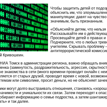
Чтобы защитить детей от подоз
объяснить им, что злоумышлен
манипуляции: давят на чувство
значимым, быть признанным.
«Объясняйте детям, что нельз
Рассказывайте им о действующи
Просвещайте детей о правах и 
Подчеркните, что о любых трев
учителям. Скрывать проблему –
антитеррористической комиссии
ей Кривошеин.
НИА Томск в администрации региона, важно обращать вним
енка (замкнутость, раздражительность, агрессия, скрытнос
е знакомства в сети (много времени проводит онлайн с неи
ляется от старых друзей, проводит время с новой, возможно
емам или символике, просит деньги, но не объясняет заче
и могут долго выстраивать отношения, становясь «хорош
начимости и уникальности их связи. Затем переходят к опа
обирают информацию о семье подростка, а затем шантажирую
ть» и так далее.