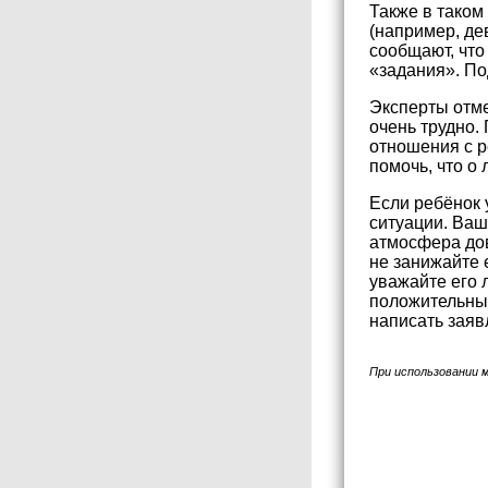
Также в тако
(например, де
сообщают, что
«задания». По
Эксперты отмеч
очень трудно.
отношения с р
помочь, что о
Если ребёнок 
ситуации. Ваш
атмосфера дов
не занижайте 
уважайте его 
положительные
написать заяв
При использовании 