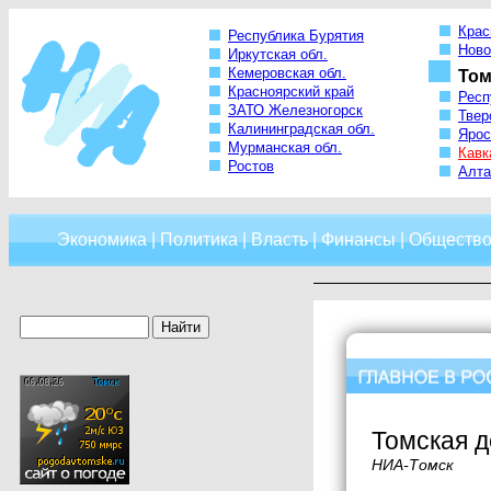
Крас
Республика Бурятия
Ново
Иркутская обл.
Кемеровская обл.
Том
Красноярский край
Респ
ЗАТО Железногорск
Твер
Калининградская обл.
Ярос
Мурманская обл.
Кавк
Ростов
Алта
Экономика
|
Политика
|
Власть
|
Финансы
|
Обществ
Томская д
НИА-Томск