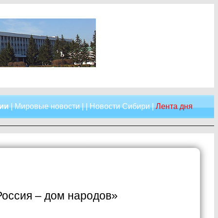
сии
|
Мировые новости
| |
Новости Сибири
|
Лента дня
Россия – дом народов»