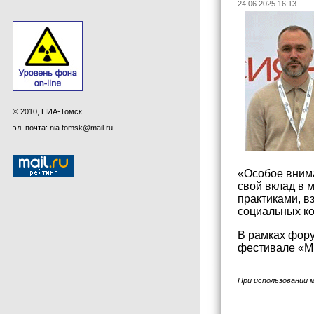
24.06.2025 16:13
© 2010, НИА-Томск
эл. почта: nia.tomsk@mail.ru
«Особое внима
свой вклад в 
практиками, в
социальных к
В рамках фору
фестивале «Ми
При использовании 