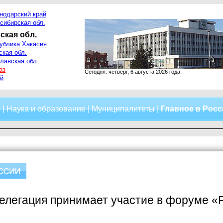
нодарский край
сибирская обл.
ская обл.
ублика Хакасия
ская обл.
лавская обл.
аз
Сегодня: четверг, 6 августа 2026 года
й
о
|
Наука и образование
|
Муниципалитеты
|
Главное в Рос
елегация принимает участие в форуме «