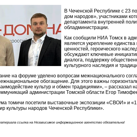
В Чеченской Республике с 23 п
дом народов», участниками кот
департамента внутренней поли
обладминистрации.
Как сообщили НИА Томск в адм
является укрепление единства
ценностей, героического насле
обсуждают ключевые инициатив
диалога, поддержку общественн
культурного наследия и традиц
ние на форуме уделено вопросам межнационального соглас
межнациональное обогащение. Для этого важны горизонта
заимодействие культур и обмен традициями», – рассказал 
оммуникаций администрации Томской области Егор Тимофе
ма томичи посетили выставочные экспозиции «СВОИ» и «17
р культуры народов Чеченской Республики».
материала ссылка на Независимое информационное агентство обязательна!