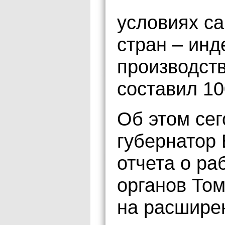
условиях с
стран – ин
производст
составил 1
Об этом сег
губернатор
отчета о ра
органов Том
на расшире