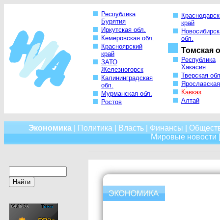
Республика
Краснодарск
Бурятия
край
Иркутская обл.
Новосибирск
Кемеровская обл.
обл.
Красноярский
Томская о
край
Республика
ЗАТО
Хакасия
Железногорск
Тверская обл
Калининградская
Ярославская
обл.
Кавказ
Мурманская обл.
Алтай
Ростов
Экономика
|
Политика
|
Власть
|
Финансы
|
Общест
Мировые новости
|