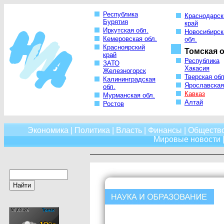
Республика
Краснодарск
Бурятия
край
Иркутская обл.
Новосибирск
Кемеровская обл.
обл.
Красноярский
Томская о
край
Республика
ЗАТО
Хакасия
Железногорск
Тверская обл
Калининградская
Ярославская
обл.
Кавказ
Мурманская обл.
Алтай
Ростов
Экономика
|
Политика
|
Власть
|
Финансы
|
Обществ
Мировые новости
|