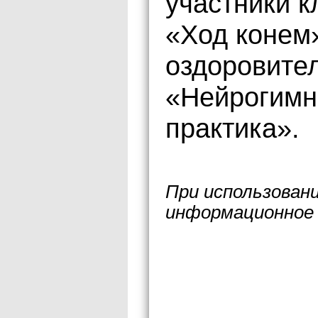
участники 
«Ход конем»
оздоровите
«Нейрогимна
практика».
При использован
информационное 