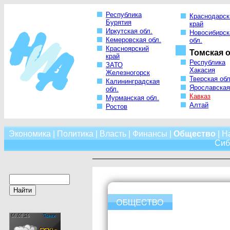
Республика
Краснодарск
Бурятия
край
Иркутская обл.
Новосибирск
Кемеровская обл.
обл.
Красноярский
Томская о
край
Республика
ЗАТО
Хакасия
Железногорск
Тверская обл
Калининградская
Ярославская
обл.
Кавказ
Мурманская обл.
Алтай
Ростов
Экономика
|
Политика
|
Власть
|
Финансы
|
Общество
|
Н
Сиб