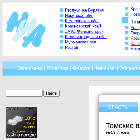
Крас
Республика Бурятия
Ново
Иркутская обл.
Кемеровская обл.
Том
Красноярский край
Респ
ЗАТО Железногорск
Твер
Калининградская обл.
Ярос
Мурманская обл.
Кавк
Ростов
Алта
Экономика
|
Политика
|
Власть
|
Финансы
|
Обществ
Томские 
НИА-Томск