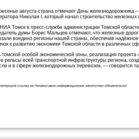
ресенье августа страна отмечает День железнодорожника – 
ратора Николая I, который начал строительство железных 
НИА Томск в пресс-службе администрации Томской области
едатель думы Борис Мальцев отмечают, что железные доро
язали воедино регионы нашей страны, обеспечив надёжное
чок к развитию экономики Томской области в различных сф
 томской особой экономической зоны, реализация проекта
 рельсы всей транспортной инфраструктуры региона, созд
числе и в сфере железнодорожных перевозок, — говорится т
материала ссылка на Независимое информационное агентство обязательна!