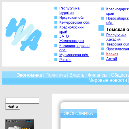
Республика
Краснодарск
Бурятия
край
Иркутская обл.
Новосибирск
Кемеровская обл.
обл.
Красноярский
Томская о
край
Республика
ЗАТО
Хакасия
Железногорск
Тверская обл
Калининградская
Ярославская
обл.
Кавказ
Мурманская обл.
Алтай
Ростов
Экономика
|
Политика
|
Власть
|
Финансы
|
Общест
Мировые новости
|