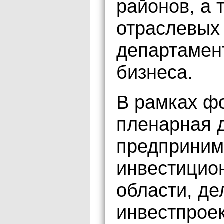
районов, а 
отраслевых
департамент
бизнеса.
В рамках ф
пленарная д
предприним
инвестицион
области, де
инвестпрое