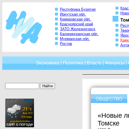
Крас
Республика Бурятия
Ново
Иркутская обл.
Кемеровская обл.
Том
Красноярский край
Респ
ЗАТО Железногорск
Твер
Калининградская обл.
Ярос
Мурманская обл.
Кавк
Ростов
Алта
Экономика
|
Политика
|
Власть
|
Финансы
|
«Новые лю
Томске