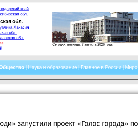
нодарский край
сибирская обл.
ская обл.
ублика Хакасия
ская обл.
лавская обл.
аз
Сегодня: пятница, 7 августа 2026 года
й
Общество
|
Наука и образование
|
Главное в России
|
Миро
ди» запустили проект «Голос города» п