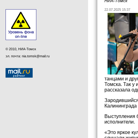
НИА-Томск
22.07.2025 15:37
© 2010, НИА-Томск
эл. почта: nia.tomsk@mail.ru
танцами и дру
Томска. Так у
рассказала од
Зародившийся 
Калининграда 
Выступления б
исполнители.
«Это яркое ку
слушали живую