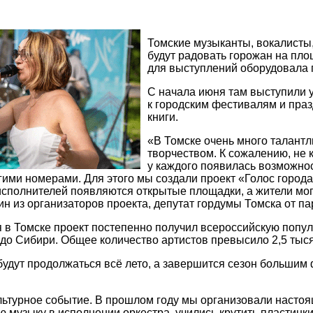
Томские музыканты, вокалисты,
будут радовать горожан на пло
для выступлений оборудовала 
С начала июня там выступили 
к городским фестивалям и пра
книги.
«В Томске очень много талант
творчеством. К сожалению, не к
у каждого появилась возможно
гими номерами. Для этого мы создали проект «Голос горо
 исполнителей появляются открытые площадки, а жители могу
ин из организаторов проекта, депутат гордумы Томска от 
в Томске проект постепенно получил всероссийскую популяр
до Сибири. Общее количество артистов превысило 2,5 тыся
удут продолжаться всё лето, а завершится сезон большим
льтурное событие. В прошлом году мы организовали насто
 музыку в исполнении оркестра, учились крутить пластинки