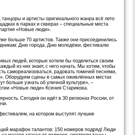
 танцоры и артисты оригинального жанра всё лето
щадках в парках и скверах – специальные места
партия «Новые люди».
уже больше 70 артистов. Также они присоединились
здникам: Дню города, Дню молодёжи, фестивалю
ливых людей, которые хотели бы поделиться своим
аждый из них знает, с чего начать. Мы хотим, чтобы
сть самореализоваться, радовать томичей песнями,
да». Оборудуем сцены в самых оживлённых местах
т больше узнать об уличной культуре», –
партии «Новые люди» Ксения Старикова.
ность. Сегодня он идёт в 30 регионах России, от
чи.
 фестивалем, на котором выступят лучшие
ящий марафон талантов: 150 номеров подряд! Люди
 на мастер-классе от диджеев, смотрели танцы,