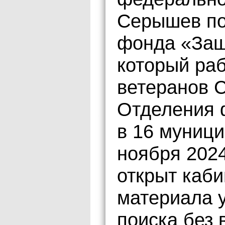
Серышев по
фонда «Защ
который ра
ветеранов С
Отделения 
в 16 муници
ноября 202
открыт каби
материала 
поиска без 