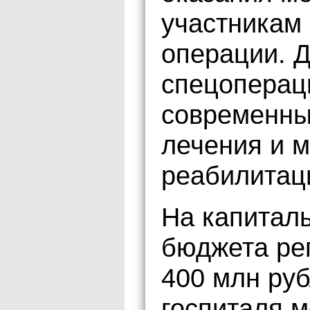
участникам
операции. Д
спецоперац
современны
лечения и 
реабилитац
На капитал
бюджета ре
400 млн ру
госпиталя 