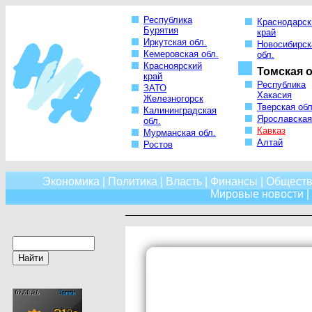
Республика
Краснодарск
Бурятия
край
Иркутская обл.
Новосибирск
Кемеровская обл.
обл.
Красноярский
Томская о
край
Республика
ЗАТО
Хакасия
Железногорск
Тверская обл
Калининградская
Ярославская
обл.
Кавказ
Мурманская обл.
Алтай
Ростов
Экономика
|
Политика
|
Власть
|
Финансы
|
Обществ
Мировые новости
|