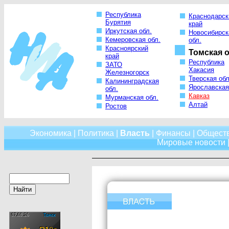
Республика
Краснодарск
Бурятия
край
Иркутская обл.
Новосибирск
Кемеровская обл.
обл.
Красноярский
Томская о
край
Республика
ЗАТО
Хакасия
Железногорск
Тверская обл
Калининградская
Ярославская
обл.
Кавказ
Мурманская обл.
Алтай
Ростов
Экономика
|
Политика
|
Власть
|
Финансы
|
Общест
Мировые новости
|