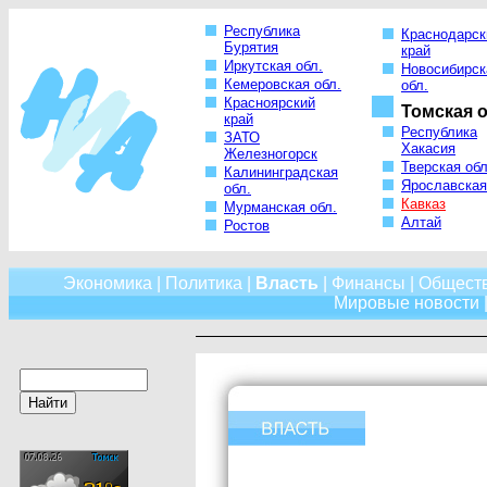
Республика
Краснодарск
Бурятия
край
Иркутская обл.
Новосибирск
Кемеровская обл.
обл.
Красноярский
Томская о
край
Республика
ЗАТО
Хакасия
Железногорск
Тверская обл
Калининградская
Ярославская
обл.
Кавказ
Мурманская обл.
Алтай
Ростов
Экономика
|
Политика
|
Власть
|
Финансы
|
Общест
Мировые новости
|