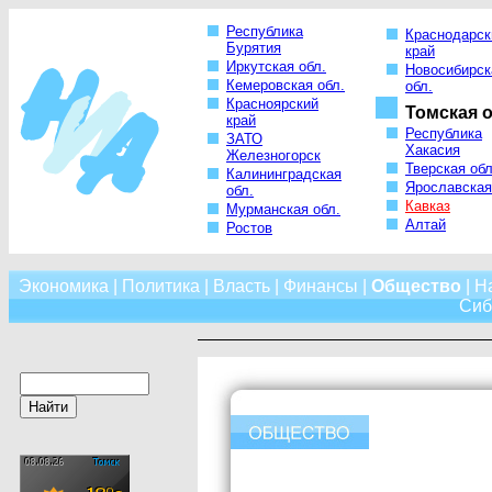
Республика
Краснодарск
Бурятия
край
Иркутская обл.
Новосибирск
Кемеровская обл.
обл.
Красноярский
Томская о
край
Республика
ЗАТО
Хакасия
Железногорск
Тверская обл
Калининградская
Ярославская
обл.
Кавказ
Мурманская обл.
Алтай
Ростов
Экономика
|
Политика
|
Власть
|
Финансы
|
Общество
|
Н
Сиб