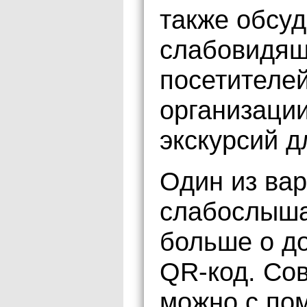
также обсу
слабовидящ
посетителей
организаци
экскурсий д
Один из ва
слабослыша
больше о д
QR-код. Со
можно с по