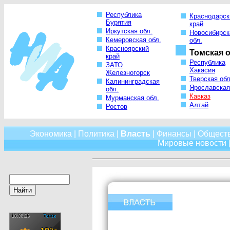
Республика
Краснодарск
Бурятия
край
Иркутская обл.
Новосибирск
Кемеровская обл.
обл.
Красноярский
Томская о
край
Республика
ЗАТО
Хакасия
Железногорск
Тверская обл
Калининградская
Ярославская
обл.
Кавказ
Мурманская обл.
Алтай
Ростов
Экономика
|
Политика
|
Власть
|
Финансы
|
Общест
Мировые новости
|