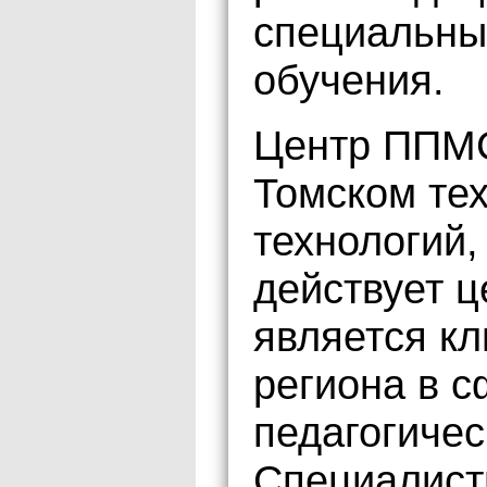
специальны
обучения.
Центр ППМС
Томском те
технологий,
действует 
является к
региона в с
педагогиче
Специалист