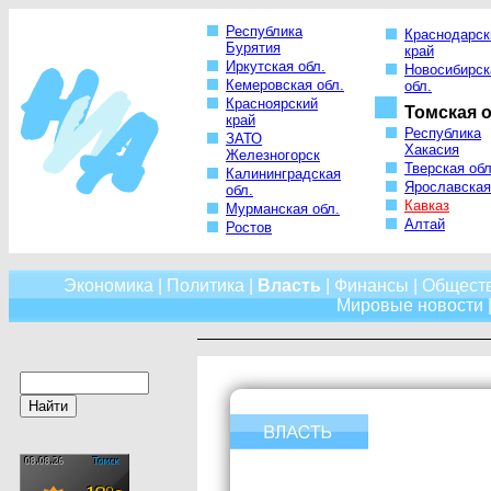
Республика
Краснодарск
Бурятия
край
Иркутская обл.
Новосибирск
Кемеровская обл.
обл.
Красноярский
Томская о
край
Республика
ЗАТО
Хакасия
Железногорск
Тверская обл
Калининградская
Ярославская
обл.
Кавказ
Мурманская обл.
Алтай
Ростов
Экономика
|
Политика
|
Власть
|
Финансы
|
Общест
Мировые новости
|