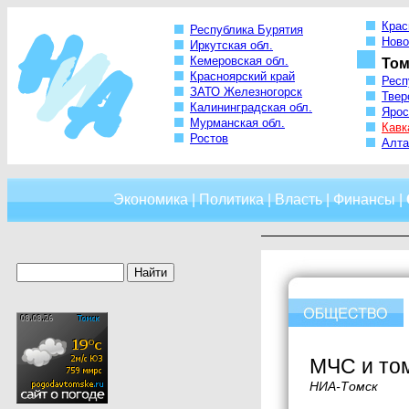
Крас
Республика Бурятия
Ново
Иркутская обл.
Кемеровская обл.
Том
Красноярский край
Респ
ЗАТО Железногорск
Твер
Калининградская обл.
Ярос
Мурманская обл.
Кавк
Ростов
Алта
Экономика
|
Политика
|
Власть
|
Финансы
|
МЧС и то
НИА-Томск