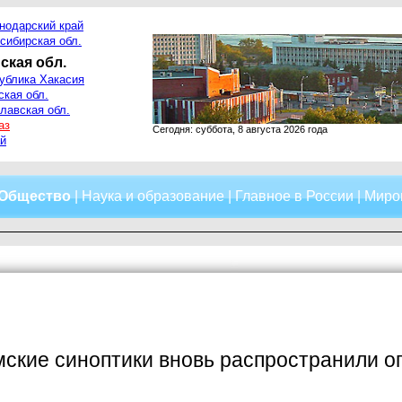
нодарский край
сибирская обл.
ская обл.
ублика Хакасия
ская обл.
лавская обл.
аз
Сегодня: суббота, 8 августа 2026 года
й
Общество
|
Наука и образование
|
Главное в России
|
Миро
мские синоптики вновь распространили 