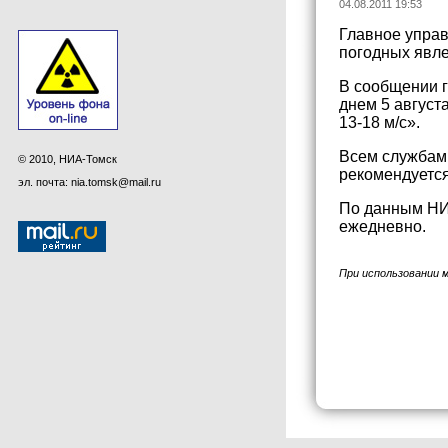
04.08.2011 19:53
Главное упра
погодных явле
В сообщении г
днем 5 август
13-18 м/с».
Всем службам
© 2010, НИА-Томск
рекомендуется
эл. почта: nia.tomsk@mail.ru
По данным НИА
ежедневно.
При использовании 