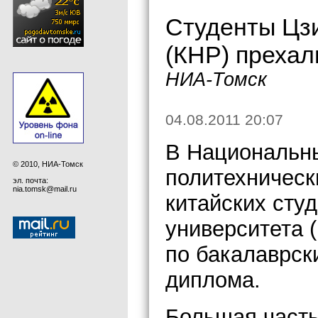
Студенты Цзи
(КНР) прехал
НИА-Томск
04.08.2011 20:07
В Национальны
© 2010, НИА-Томск
политехническ
эл. почта:
nia.tomsk@mail.ru
китайских сту
университета (
по бакалаврск
диплома.
Большая часть