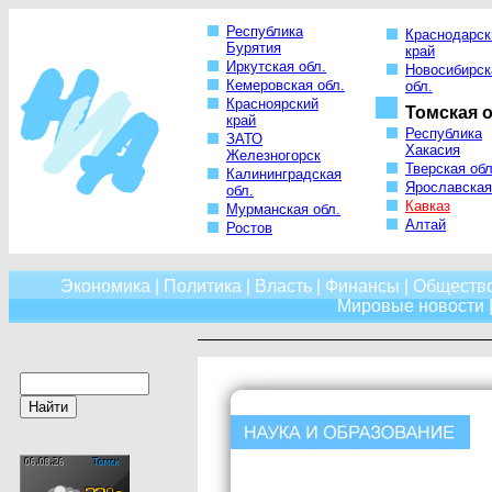
Республика
Краснодарск
Бурятия
край
Иркутская обл.
Новосибирск
Кемеровская обл.
обл.
Красноярский
Томская о
край
Республика
ЗАТО
Хакасия
Железногорск
Тверская обл
Калининградская
Ярославская
обл.
Кавказ
Мурманская обл.
Алтай
Ростов
Экономика
|
Политика
|
Власть
|
Финансы
|
Обществ
Мировые новости
|