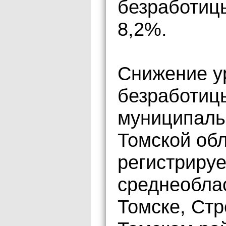
безработицы
8,2%.
Снижение у
безработиц
муниципаль
Томской обл
регистриру
среднеоблас
Томске, Стр