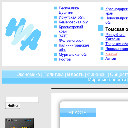
Республика
Краснодарск
Бурятия
край
Иркутская обл.
Новосибирск
Кемеровская обл.
обл.
Красноярский
Томская о
край
Республика
ЗАТО
Хакасия
Железногорск
Тверская обл
Калининградская
Ярославская
обл.
Кавказ
Мурманская обл.
Алтай
Ростов
Экономика
|
Политика
|
Власть
|
Финансы
|
Общест
Мировые новости
|