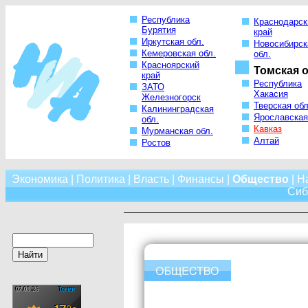
Республика
Краснодарск
Бурятия
край
Иркутская обл.
Новосибирск
Кемеровская обл.
обл.
Красноярский
Томская о
край
Республика
ЗАТО
Хакасия
Железногорск
Тверская обл
Калининградская
Ярославская
обл.
Кавказ
Мурманская обл.
Алтай
Ростов
Экономика
|
Политика
|
Власть
|
Финансы
|
Общество
|
Н
Сиб