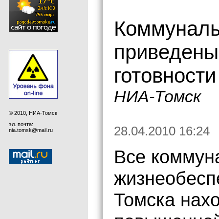
Коммуналь
приведены
готовности
НИА-Томск
© 2010, НИА-Томск
эл. почта:
28.04.2010 16:24
nia.tomsk@mail.ru
Все коммун
жизнеобесп
Томска нах