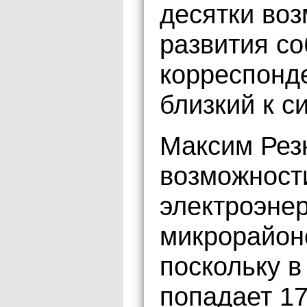
десятки во
развития с
корреспонд
близкий к с
Максим Рез
возможност
электроэне
микрорайон
поскольку в
попадает 1