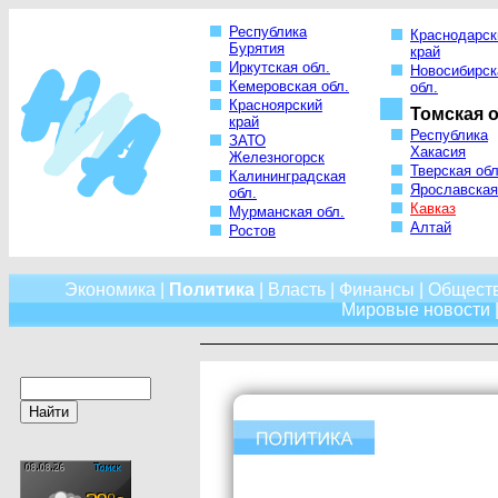
Республика
Краснодарск
Бурятия
край
Иркутская обл.
Новосибирск
Кемеровская обл.
обл.
Красноярский
Томская о
край
Республика
ЗАТО
Хакасия
Железногорск
Тверская обл
Калининградская
Ярославская
обл.
Кавказ
Мурманская обл.
Алтай
Ростов
Экономика
|
Политика
|
Власть
|
Финансы
|
Общест
Мировые новости
|