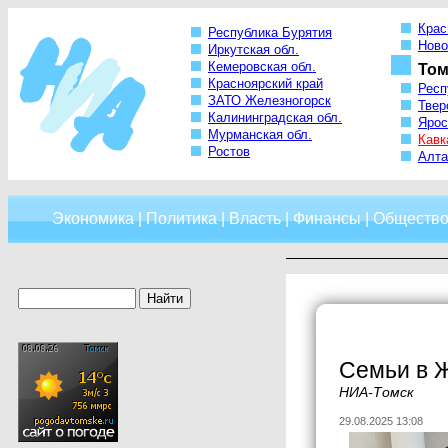
Крас
Республика Бурятия
Ново
Иркутская обл.
Кемеровская обл.
Том
Красноярский край
Респ
ЗАТО Железногорск
Твер
Калининградская обл.
Ярос
Мурманская обл.
Кавк
Ростов
Алта
Экономика
|
Политика
|
Власть
|
Финансы
|
Обществ
Семьи в 
НИА-Томск
29.08.2025 13:08