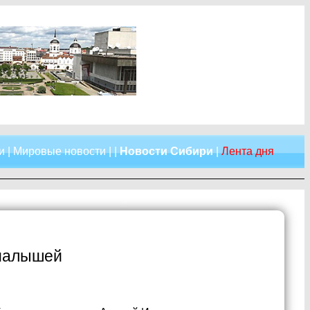
и
|
Мировые новости
| |
Новости Сибири
|
Лента дня
 малышей