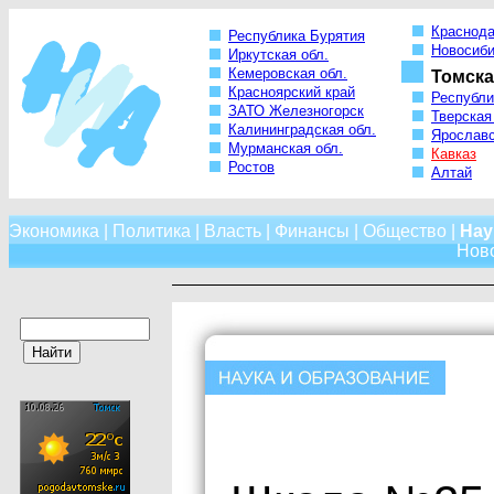
Краснода
Республика Бурятия
Новосиби
Иркутская обл.
Кемеровская обл.
Томска
Красноярский край
Республи
ЗАТО Железногорск
Тверская
Калининградская обл.
Ярославс
Мурманская обл.
Кавказ
Ростов
Алтай
Экономика
|
Политика
|
Власть
|
Финансы
|
Общество
|
Нау
Нов