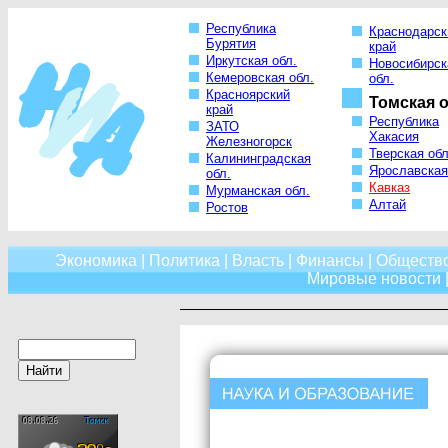
Республика
Краснодарск
Бурятия
край
Иркутская обл.
Новосибирск
Кемеровская обл.
обл.
Красноярский
Томская о
край
Республика
ЗАТО
Хакасия
Железногорск
Тверская обл
Калининградская
Ярославская
обл.
Кавказ
Мурманская обл.
Алтай
Ростов
Экономика
|
Политика
|
Власть
|
Финансы
|
Обществ
Мировые новости
|