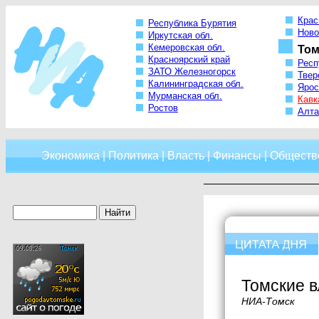
Крас
Республика Бурятия
Ново
Иркутская обл.
Кемеровская обл.
Том
Красноярский край
Респ
ЗАТО Железногорск
Твер
Калининградская обл.
Ярос
Мурманская обл.
Кавк
Ростов
Алта
Экономика
|
Политика
|
Власть
|
Финансы
|
Обществ
Томские в
НИА-Томск