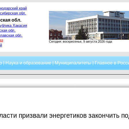
нодарский край
сибирская обл.
ская обл.
ублика Хакасия
ская обл.
лавская обл.
аз
Сегодня: воскресенье, 9 августа 2026 года
й
о
|
Наука и образование
|
Муниципалитеты
|
Главное в Росс
ласти призвали энергетиков закончить по