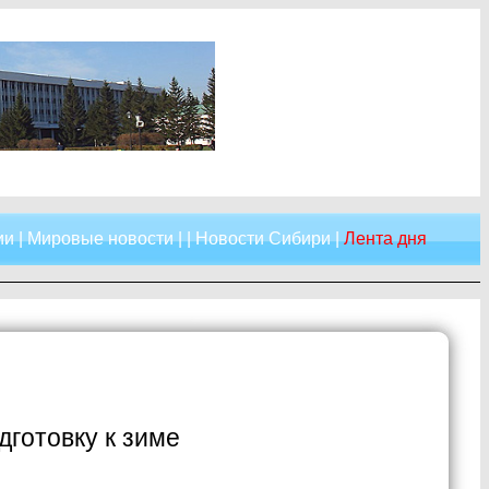
ии
|
Мировые новости
| |
Новости Сибири
|
Лента дня
дготовку к зиме