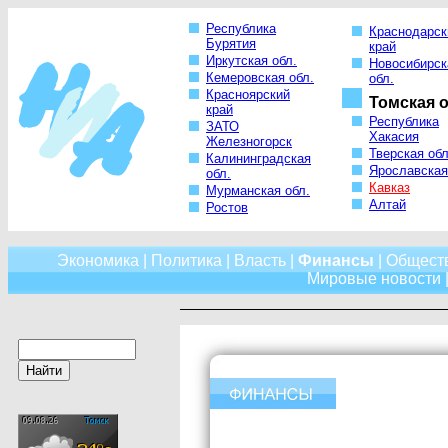
Республика
Краснодарск
Бурятия
край
Иркутская обл.
Новосибирск
Кемеровская обл.
обл.
Красноярский
Томская о
край
Республика
ЗАТО
Хакасия
Железногорск
Тверская обл
Калининградская
Ярославская
обл.
Кавказ
Мурманская обл.
Алтай
Ростов
Экономика
|
Политика
|
Власть
|
Финансы
|
Общест
Мировые новости
|