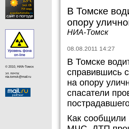
В Томске вод
опору улично
НИА-Томск
08.08.2011 14:27
В Томске води
© 2010, НИА-Томск
справившись с
эл. почта:
nia.tomsk@mail.ru
на опору улич
спасатели про
пострадавшего
Как сообщили 
МЧС, ДТП прои