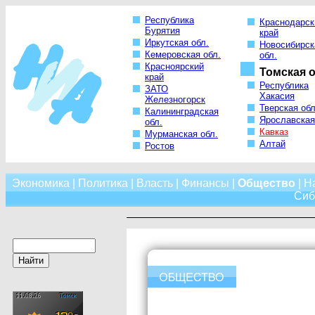
Республика
Краснодарск
Бурятия
край
Иркутская обл.
Новосибирск
Кемеровская обл.
обл.
Красноярский
Томская о
край
Республика
ЗАТО
Хакасия
Железногорск
Тверская обл
Калининградская
Ярославская
обл.
Кавказ
Мурманская обл.
Алтай
Ростов
Экономика
|
Политика
|
Власть
|
Финансы
|
Общество
|
Н
Сиб