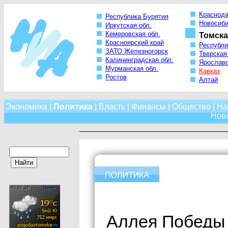
Краснода
Республика Бурятия
Новосиби
Иркутская обл.
Кемеровская обл.
Томска
Красноярский край
Республи
ЗАТО Железногорск
Тверская
Калининградская обл.
Ярославс
Мурманская обл.
Кавказ
Ростов
Алтай
Экономика
|
Политика
|
Власть
|
Финансы
|
Общество
|
На
Нов
Аллея Победы 