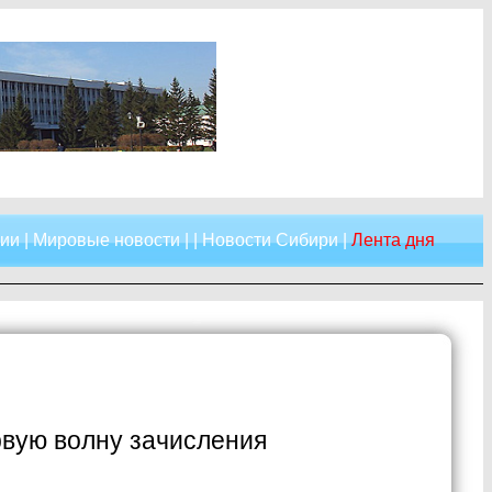
сии
|
Мировые новости
| |
Новости Сибири
|
Лента дня
рвую волну зачисления