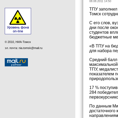
08.08.2011 14:50
ТПУ заполнил
Томск сотрудн
С его слов, в
дни после око
студентов впл
бюджетные мес
© 2010, НИА-Томск
«В ТПУ на бюд
эл. почта: nia.tomsk@mail.ru
для набора пе
Средний балл 
максимальной 
ТПУ, медалист
показателем п
природопольз
17 % поступив
284 победител
первокурснико
По данным Мин
достаточного 
направлениям,