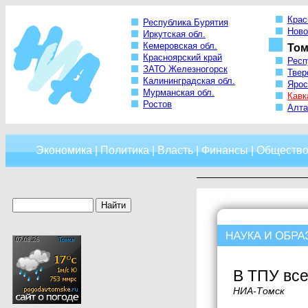
Крас
Республика Бурятия
Ново
Иркутская обл.
Кемеровская обл.
Том
Красноярский край
Респ
ЗАТО Железногорск
Твер
Калининградская обл.
Ярос
Мурманская обл.
Кавк
Ростов
Алта
Экономика
|
Политика
|
Власть
|
Финансы
|
Обществ
В ТПУ вс
НИА-Томск