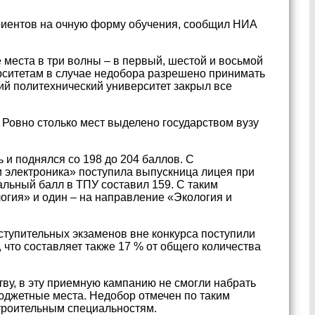
риентов на очную форму обучения, сообщил НИА
 места в три волны – в первый, шестой и восьмой
ерситетам в случае недобора разрешено принимать
ий политехнический университет закрыл все
 Ровно столько мест выделено государством вузу
и поднялся со 198 до 204 баллов. С
и электроника» поступила выпускница лицея при
льный балл в ТПУ составил 159. С таким
огия» и один – на направление «Экология и
ступительных экзаменов вне конкурса поступили
 что составляет также 17 % от общего количества
ву, в эту приемную кампанию не смогли набрать
юджетные места. Недобор отмечен по таким
строительным специальностям.