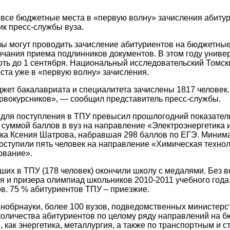
 все бюджетные места в «первую волну» зачисления абиту
ик пресс-службы вуза.
узы могут проводить зачисление абитуриентов на бюджетные
нчания приема подлинников документов. В этом году унив
оть до 1 сентября. Национальный исследовательский Томск
та уже в «первую волну» зачисления.
жет бакалавриата и специалитета зачислены 1817 человек.
рвокурсников», — сообщил представитель пресс-службы.
для поступления в ТПУ превысил прошлогодний показатель 
суммой баллов в вуз на направление «Электроэнергетика 
ка Ксения Шатрова, набравшая 298 баллов по ЕГЭ. Минима
оступили пять человек на направление «Химическая технол
ование».
ших в ТПУ (178 человек) окончили школу с медалями. Без в
я и призера олимпиад школьников 2010-2011 учебного года,
в. 75 % абитуриентов ТПУ – приезжие.
обрнауки, более 100 вузов, подведомственных министерст
количества абитуриентов по целому ряду направлений на б
 как энергетика, металлургия, а также по транспортным и 