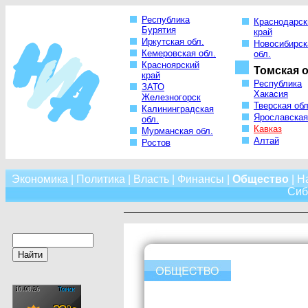
Республика
Краснодарск
Бурятия
край
Иркутская обл.
Новосибирск
Кемеровская обл.
обл.
Красноярский
Томская о
край
Республика
ЗАТО
Хакасия
Железногорск
Тверская обл
Калининградская
Ярославская
обл.
Кавказ
Мурманская обл.
Алтай
Ростов
Экономика
|
Политика
|
Власть
|
Финансы
|
Общество
|
Н
Сиб