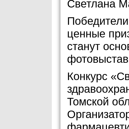
Светлана М
Победители
ценные при
станут осн
фотовыстав
Конкурс «Св
здравоохра
Томской обл
Организато
фармацевти