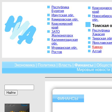
Республика
Краснодарск
Бурятия
край
Иркутская обл.
Новосибирск
Кемеровская обл.
обл.
Красноярский
Томская о
край
Республика
ЗАТО
Хакасия
Железногорск
Тверская обл
Калининградская
Ярославская
обл.
Кавказ
Мурманская обл.
Алтай
Ростов
Экономика
|
Политика
|
Власть
|
Финансы
|
Общест
Мировые новости
|