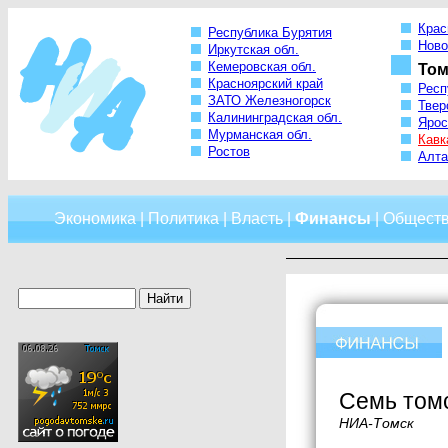
Крас
Республика Бурятия
Ново
Иркутская обл.
Кемеровская обл.
Том
Красноярский край
Респ
ЗАТО Железногорск
Твер
Калининградская обл.
Ярос
Мурманская обл.
Кавк
Ростов
Алта
Экономика
|
Политика
|
Власть
|
Финансы
|
Общест
Семь томс
НИА-Томск