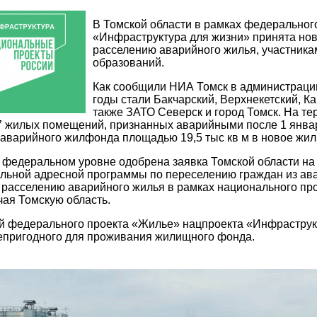
В Томской области в рамках федеральног
«Инфраструктура для жизни» принята но
расселению аварийного жилья, участника
образований.
Как сообщили НИА Томск в администраци
годы стали Бакчарский, Верхнекетский, К
также ЗАТО Северск и город Томск. На т
 жилых помещений, признанных аварийными после 1 январ
аварийного жилфонда площадью 19,5 тыс кв м в новое жиль
а федеральном уровне одобрена заявка Томской области на
альной адресной программы по переселению граждан из а
расселению аварийного жилья в рамках национального про
чая Томскую область.
й федерального проекта «Жилье» нацпроекта «Инфраструкт
епригодного для проживания жилищного фонда.