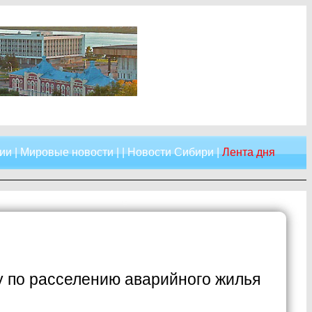
ии
|
Мировые новости
| |
Новости Сибири
|
Лента дня
 по расселению аварийного жилья