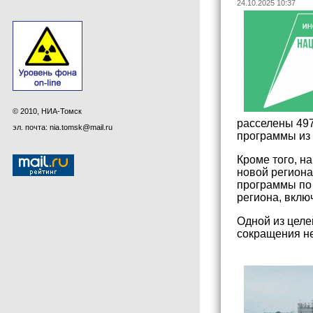
24.10.2025 10:37
© 2010, НИА-Томск
расселены 497
эл. почта: nia.tomsk@mail.ru
программы из 
Кроме того, н
новой регион
программы по 
региона, вклю
Одной из целе
сокращения н