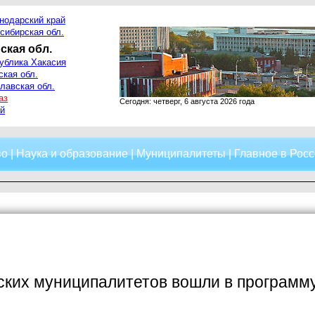
нодарский край
сибирская обл.
ская обл.
ублика Хакасия
ская обл.
лавская обл.
аз
Сегодня: четверг, 6 августа 2026 года
й
во
|
Наука и образование
|
Муниципалитеты
|
Главное в Росс
ких муниципалитетов вошли в программу