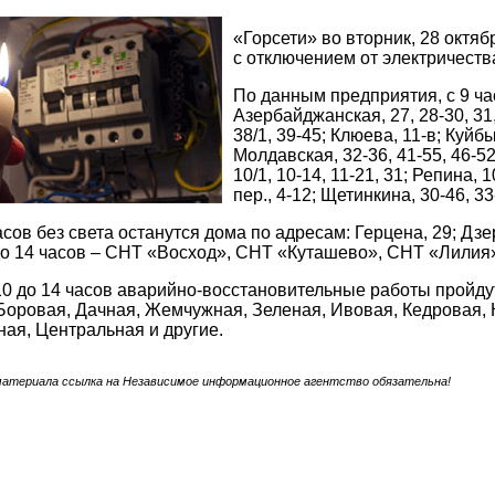
«Горсети» во вторник, 28 октя
с отключением от электричеств
По данным предприятия, с 9 ча
Азербайджанская, 27, 28-30, 31, 
38/1, 39-45; Клюева, 11-в; Куйбы
Молдавская, 32-36, 41-55, 46-52
10/1, 10-14, 11-21, 31; Репина, 
пер., 4-12; Щетинкина, 30-46, 33
асов без света останутся дома по адресам: Герцена, 29; Дзе
0 до 14 часов – СНТ «Восход», СНТ «Куташево», СНТ «Лилия
 10 до 14 часов аварийно-восстановительные работы пройду
Боровая, Дачная, Жемчужная, Зеленая, Ивовая, Кедровая, 
ная, Центральная и другие.
материала ссылка на Независимое информационное агентство обязательна!