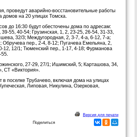
бря, проведут аварийно-восстановительные работы
а домов на 20 улицах Томска.
сов до 16:30 будут обесточены дома по адресам:
39-55, 40-54; Грузинская, 1, 2, 23-25, 26-54, 31-33,
шева, 32/3; Междугородная, 2, 3-7, 4-а, 6-12, 7-а;
; Обручева пер., 2-4, 8-12; Пугачева Емельяна, 2,
10-12, 12/1; Тюменский пер., 1-17, 4-18; Фурманова
-55.
ржинского, 27-29, 27/1; Ишимский, 5; Карташова, 34,
», СТ «Виктория».
т в поселке Трубачево, включая дома на улицах
Купеческая, Липовая, Никулина, Озерковая,
Версия для печати
Поделиться