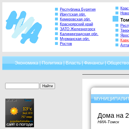
Крас
Республика Бурятия
Ново
Иркутская обл.
Кемеровская обл.
Том
Красноярский край
Респ
ЗАТО Железногорск
Твер
Калининградская обл.
Ярос
Мурманская обл.
Кавк
Ростов
Алта
Экономика
|
Политика
|
Власть
|
Финансы
|
Общество
Дома на 2
НИА-Томск