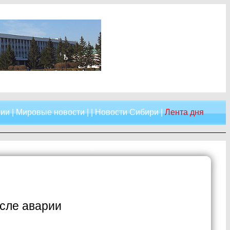
сии
|
Мировые новости
| |
Новости Сибири
|
Лента дня
осле аварии