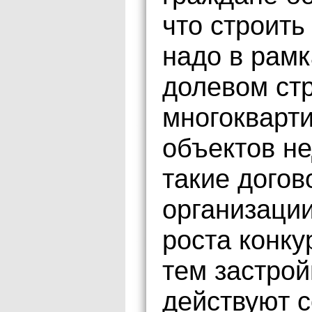
что строит
надо в рамк
долевом ст
многокварт
объектов н
такие дого
организаци
роста конку
тем застро
действуют с