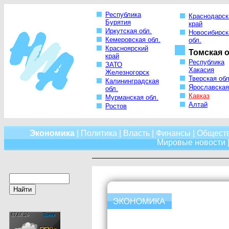
Республика
Краснодарск
Бурятия
край
Иркутская обл.
Новосибирск
Кемеровская обл.
обл.
Красноярский
Томская о
край
Республика
ЗАТО
Хакасия
Железногорск
Тверская обл
Калининградская
Ярославская
обл.
Кавказ
Мурманская обл.
Алтай
Ростов
Экономика
|
Политика
|
Власть
|
Финансы
|
Общест
Мировые новости
|