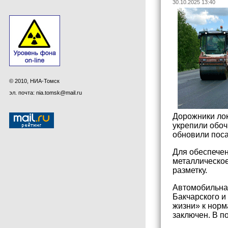
30.10.2025 13:40
© 2010, НИА-Томск
эл. почта: nia.tomsk@mail.ru
Дорожники лок
укрепили обоч
обновили пос
Для обеспечен
металлическое
разметку.
Автомобильная
Бакчарского и
жизни» к норм
заключен. В п