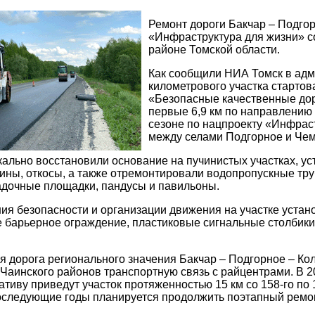
Ремонт дороги Бакчар – Подго
«Инфраструктура для жизни» со
районе Томской области.
Как сообщили НИА Томск в адм
километрового участка стартов
«Безопасные качественные дор
первые 6,9 км по направлению 
сезоне по нацпроекту «Инфрас
между селами Подгорное и Чем
ально восстановили основание на пучинистых участках, у
ины, откосы, а также отремонтировали водопропускные тр
адочные площадки, пандусы и павильоны.
ия безопасности и организации движения на участке уста
 барьерное ограждение, пластиковые сигнальные столбики
 дорога регионального значения Бакчар – Подгорное – Ко
 Чаинского районов транспортную связь с райцентрами. В 2
ативу приведут участок протяженностью 15 км со 158-го по 
оследующие годы планируется продолжить поэтапный ремо