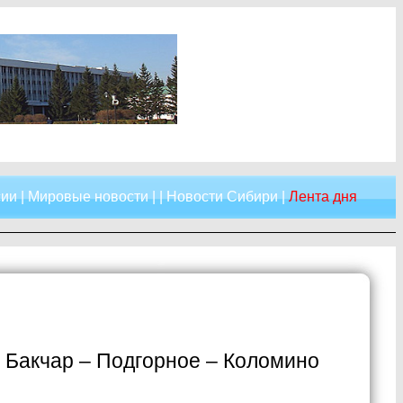
сии
|
Мировые новости
| |
Новости Сибири
|
Лента дня
 Бакчар – Подгорное – Коломино