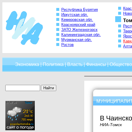
Крас
Республика Бурятия
Ново
Иркутская обл.
Кемеровская обл.
Том
Красноярский край
Респ
ЗАТО Железногорск
Твер
Калининградская обл.
Ярос
Мурманская обл.
Кавк
Ростов
Алта
Экономика
|
Политика
|
Власть
|
Финансы
|
Общество
В Чаинско
НИА-Томск