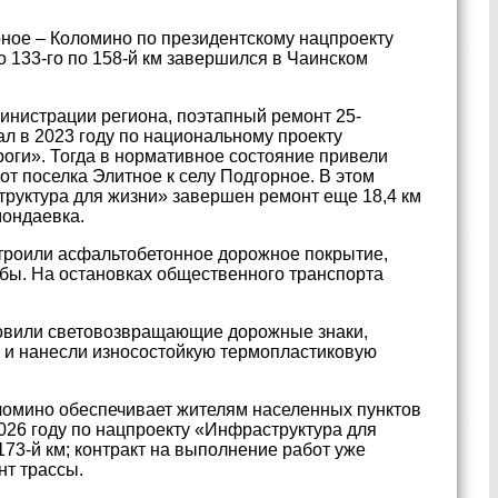
рное – Коломино по президентскому нацпроекту
 133-го по 158-й км завершился в Чаинском
инистрации региона, поэтапный ремонт 25-
ал в 2023 году по национальному проекту
оги». Тогда в нормативное состояние привели
от поселка Элитное к селу Подгорное. В этом
труктура для жизни» завершен ремонт еще 18,4 км
ондаевка.
строили асфальтобетонное дорожное покрытие,
убы. На остановках общественного транспорта
новили световозвращающие дорожные знаки,
 и нанесли износостойкую термопластиковую
ломино обеспечивает жителям населенных пунктов
026 году по нацпроекту «Инфраструктура для
173-й км; контракт на выполнение работ уже
нт трассы.