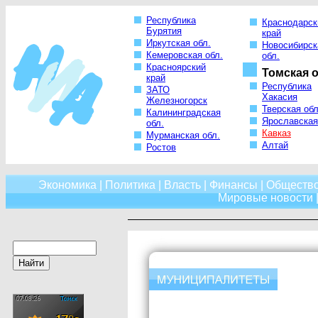
Республика
Краснодарск
Бурятия
край
Иркутская обл.
Новосибирск
Кемеровская обл.
обл.
Красноярский
Томская о
край
Республика
ЗАТО
Хакасия
Железногорск
Тверская обл
Калининградская
Ярославская
обл.
Кавказ
Мурманская обл.
Алтай
Ростов
Экономика
|
Политика
|
Власть
|
Финансы
|
Обществ
Мировые новости
|