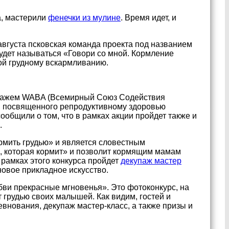
а, мастерили
фенечки из мулине
. Время идет, и
августа псковская команда проекта под названием
удет называться «Говори со мной. Кормление
ой грудному вскармливанию.
ронажем WABA (Всемирный Союз Содействия
а, посвященного репродуктивному здоровью
ообщили о том, что в рамках акции пройдет также и
.
ормить грудью» и является словестным
, которая кормит» и позволит кормящим мамам
рамках этого конкурса пройдет
декупаж мастер
новое прикладное искусство.
бви прекрасные мгновенья». Это фотоконкурс, на
грудью своих малышей. Как видим, гостей и
евнования, декупаж мастер-класс, а также призы и