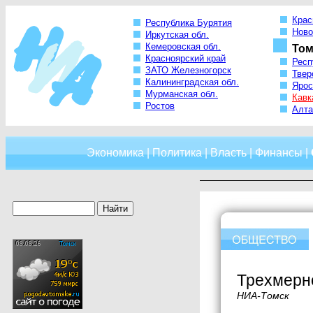
Крас
Республика Бурятия
Ново
Иркутская обл.
Кемеровская обл.
Том
Красноярский край
Респ
ЗАТО Железногорск
Твер
Калининградская обл.
Ярос
Мурманская обл.
Кавк
Ростов
Алта
Экономика
|
Политика
|
Власть
|
Финансы
|
Трехмерн
НИА-Томск