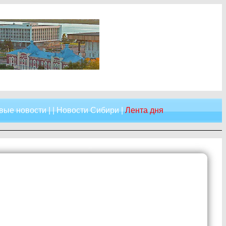
вые новости
| |
Новости Сибири
|
Лента дня