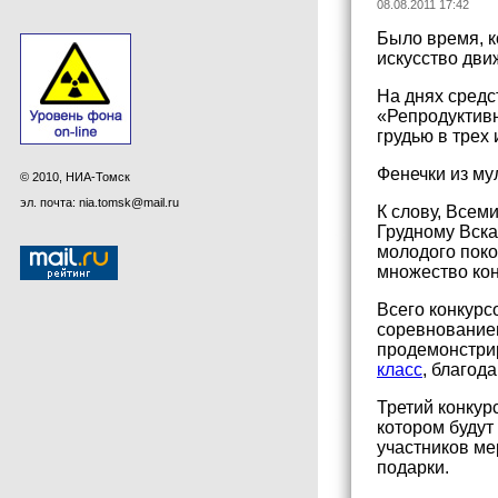
08.08.2011 17:42
Было время, к
искусство дви
На днях средс
«Репродуктивн
грудью в трех
Фенечки из му
© 2010, НИА-Томск
эл. почта: nia.tomsk@mail.ru
К слову, Все
Грудному Вска
молодого поко
множество кон
Всего конкурс
соревнованием
продемонстрир
класс
, благод
Третий конкур
котором будут
участников ме
подарки.