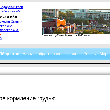
нодарский край
сибирская обл.
ская обл.
ублика Хакасия
ская обл.
лавская обл.
аз
Сегодня: суббота, 8 августа 2026 года
й
Общество
|
Наука и образование
|
Главное в России
|
Миро
ое кормление грудью