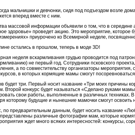
огда мальчишки и девчонки, сидя под подъездом возле дом
жется вперед вместе с ним.
тва массовой информации объявили о том, что в середине 
ое здоровье» проведет акцию. Это мероприятие, которое б
 измерениях» приурочено ко Всемирной неделе, посвященн
лине остались в прошлом, теперь в моде 3D!
мирная неделя вскармливания грудью проводится под пат
рмливанию) не первый год. Сотрудники псковского проект
ления, а по совместительству организаторы мероприятия, с
курсов, в которых кормящие мамы смогут посоревноваться
ов будет три. Первый носит название «Три моих причины к
. Второй конкурс будет называться «Сделано руками мамы
овать свои работы, выполненные в различных техниках. В 
аря которому будущие и нынешние мамочки смогут освоить 
с, по предварительным данным, будет носить название «Лю
 представлены различные фотографии мам, которые кормят 
роприятия ждет много всяких интересностей: конкурсы, сор