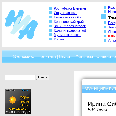
Крас
Республика Бурятия
Ново
Иркутская обл.
Кемеровская обл.
Том
Красноярский край
Респ
ЗАТО Железногорск
Твер
Калининградская обл.
Ярос
Мурманская обл.
Кавк
Ростов
Алта
Экономика
|
Политика
|
Власть
|
Финансы
|
Общество
Ирина Сиб
НИА-Томск