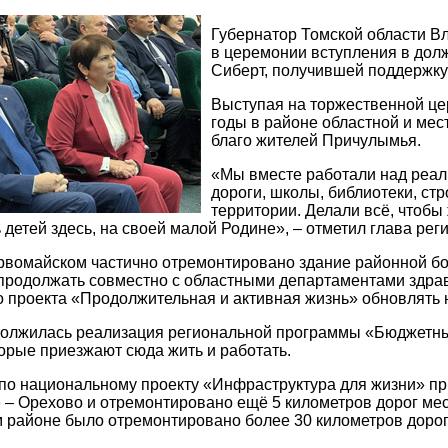
Губернатор Томской области Вл
в церемонии вступления в дол
Сиберт, получившей поддержку
Выступая на торжественной це
годы в районе областной и ме
благо жителей Причулымья.
«Мы вместе работали над реал
дороги, школы, библиотеки, ст
территории. Делали всё, чтобы
 детей здесь, на своей малой Родине», – отметил глава рег
ервомайском частично отремонтировано здание районной бо
продолжать совместно с областными департаментами здрав
 проекта «Продолжительная и активная жизнь» обновлять н
должилась реализация региональной программы «Бюджетный
торые приезжают сюда жить и работать.
 по национальному проекту «Инфраструктура для жизни» пр
– Орехово и отремонтировано ещё 5 километров дорог мес
районе было отремонтировано более 30 километров дорог