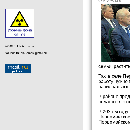
27.11.2025 14:05
© 2010, НИА-Томск
эл. почта: nia.tomsk@mail.ru
семьи, растить
Так, в селе П
работу нужно 
национального
В районе про
педагогов, ко
В 2025-м году
Первомайское 
Первомайском 