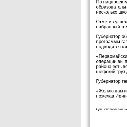
По нацпроекту
образовательн
несколько шко
Отметив успех
набранный тем
Губернатор об
программы газ
подводится к
«Первомайский
операции вы п
района есть в
шефский груз 
Губернатор та
«Желаю вам и 
пожелав Ирине
При использовании 