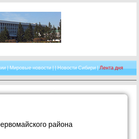
сии
|
Мировые новости
| |
Новости Сибири
|
Лента дня
Первомайского района