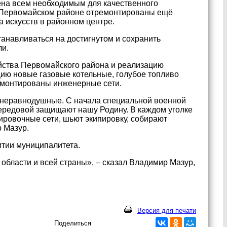
ена всем необходимым для качественного
 в Первомайском районе отремонтированы ещё
а искусств в районном центре.
танавливаться на достигнутом и сохранить
ли.
йства Первомайского района и реализацию
цию новые газовые котельные, голубое топливо
емонтированы инженерные сети.
, неравнодушные. С начала специальной военной
ередовой защищают нашу Родину. В каждом уголке
ировочные сети, шьют экипировку, собирают
р Мазур.
итии муниципалитета.
области и всей страны», – сказал Владимир Мазур,
Версия для печати
Поделиться