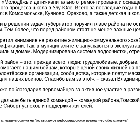
 «Молодёжь и дети» капитально отремонтирована и оснащ
ого процесса школа в Улу-Юле. Всего за последние годы
л: в Комсомольске, Куяново, Орехово, а также детская школ
и в решении задач, губернатор поручил главе района не ос
. Тем более, что перед районом стоят не менее важные це
ратил внимание на развитие жилищно-коммунального хозя
ификации. Так, в муниципалитете запускаются в эксплуата
 жилым домам. Модернизирована система водоочистки, отр
 район – это, прежде всего, люди: трудолюбивые, добрые
омогаете нашим бойцам, которые ценой своих жизней на п
олонтёрские организации, сообщества, которые плетут маск
для наших воинов. Спасибо вам за это!», – сказал Владими
кже поблагодарил первомайцев за активное участие в разв
дальше быть единой командой – командой района,Томской 
 Сиберт успехов и поддержки жителей.
материала ссылка на Независимое информационное агентство обязательна!