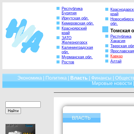
Республика
Краснодарск
Бурятия
край
Иркутская обл.
Новосибирск
Кемеровская обл.
обл.
Красноярский
Томская о
край
Республика
ЗАТО
Хакасия
Железногорск
Тверская обл
Калининградская
Ярославская
обл.
Кавказ
Мурманская обл.
Алтай
Ростов
Экономика
|
Политика
|
Власть
|
Финансы
|
Общест
Мировые новости
|