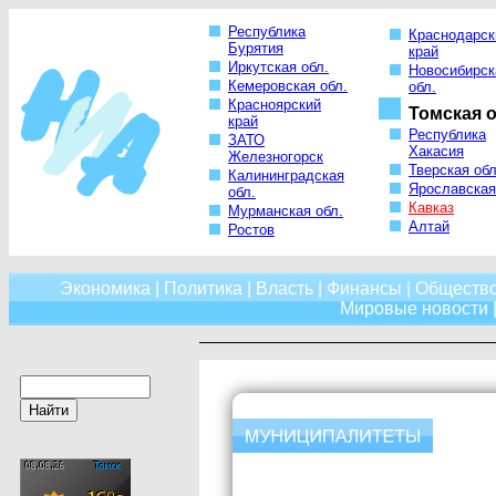
Республика
Краснодарск
Бурятия
край
Иркутская обл.
Новосибирск
Кемеровская обл.
обл.
Красноярский
Томская о
край
Республика
ЗАТО
Хакасия
Железногорск
Тверская обл
Калининградская
Ярославская
обл.
Кавказ
Мурманская обл.
Алтай
Ростов
Экономика
|
Политика
|
Власть
|
Финансы
|
Обществ
Мировые новости
|