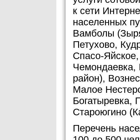
к сети Интерн
населенных пу
Вамболы (Зыря
Петухово, Куд
Спасо-Яйское,
Чемондаевка, 
район), Возне
Малое Нестеро
Богатыревка, 
Староюгино (К
Перечень насе
100 до 500 чел