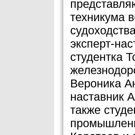
представляю
техникума в
судоходств
эксперт-нас
студентка Т
железнодор
Вероника Ан
наставник 
также студе
промышленн