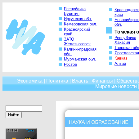
Республика
Краснодарск
Бурятия
край
Иркутская обл.
Новосибирск
Кемеровская обл.
обл.
Красноярский
Томская о
край
Республика
ЗАТО
Хакасия
Железногорск
Тверская обл
Калининградская
Ярославская
обл.
Кавказ
Мурманская обл.
Алтай
Ростов
Экономика
|
Политика
|
Власть
|
Финансы
|
Обществ
Мировые новости
|