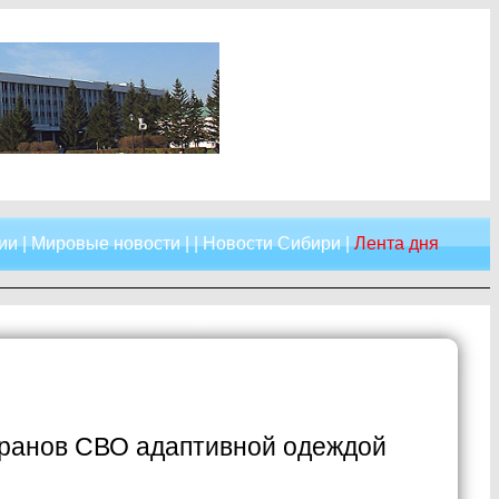
ии
|
Мировые новости
| |
Новости Сибири
|
Лента дня
еранов СВО адаптивной одеждой