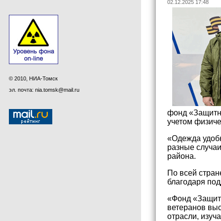
02.12.2025 17:48
© 2010, НИА-Томск
эл. почта: nia.tomsk@mail.ru
фонд «Защитни
учетом физиче
«Одежда удобн
разные случаи
района.
По всей стран
благодаря по
«Фонд «Защит
ветеранов выс
отрасли, изуч