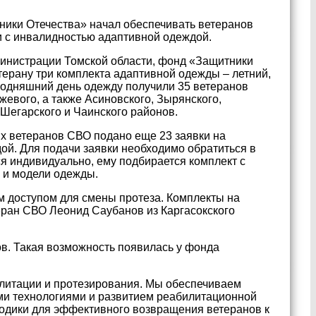
ики Отечества» начал обеспечивать ветеранов
 с инвалидностью адаптивной одеждой.
инистрации Томской области, фонд «Защитники
ерану три комплекта адаптивной одежды – летний,
годняшний день одежду получили 35 ветеранов
жевого, а также Асиновского, Зырянского,
 Шегарского и Чаинского районов.
их ветеранов СВО подано еще 23 заявки на
ой. Для подачи заявки необходимо обратиться в
 индивидуально, ему подбирается комплект с
у и модели одежды.
м доступом для смены протеза. Комплекты на
еран СВО Леонид Саубанов из Каргасокского
ов. Такая возможность появилась у фонда
литации и протезирования. Мы обеспечиваем
ми технологиями и развитием реабилитационной
одики для эффективного возвращения ветеранов к