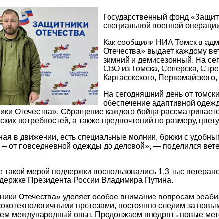
Государственный фонд «Защитн
специальной военной операции
Как сообщили НИА Томск в адм
Отечества» выдает каждому вет
зимний и демисезонный. На се
СВО из Томска, Северска, Стре
Каргасокского, Первомайского,
На сегодняшний день от томск
обеспечение адаптивной одежд
ки Отечества». Обращение каждого бойца рассматривается
ских потребностей, а также предпочтений по размеру, цвет
ая в движении, есть специальные молнии, брюки с удобны
 – от повседневной одежды до деловой», — поделился вет
е такой мерой поддержки воспользовались 1,3 тыс ветеран
ддержке Президента России Владимира Путина.
ники Отечества» уделяет особое внимание вопросам реаби
окотехнологичными протезами, постоянно следим за новы
аем международный опыт. Продолжаем внедрять новые мет