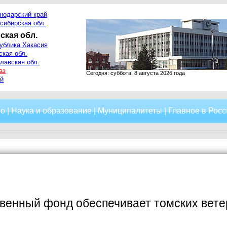
нодарский край
сибирская обл.
ская обл.
ублика Хакасия
ская обл.
лавская обл.
аз
Сегодня: суббота, 8 августа 2026 года
й
о
|
Наука и образование
|
Муниципалитеты
|
Главное в Росс
твенный фонд обеспечивает томских вет