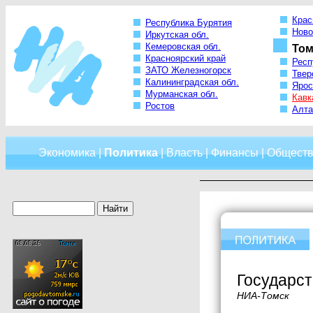
Крас
Республика Бурятия
Ново
Иркутская обл.
Кемеровская обл.
Том
Красноярский край
Респ
ЗАТО Железногорск
Твер
Калининградская обл.
Ярос
Мурманская обл.
Кавк
Ростов
Алта
Экономика
|
Политика
|
Власть
|
Финансы
|
Обществ
Государс
НИА-Томск