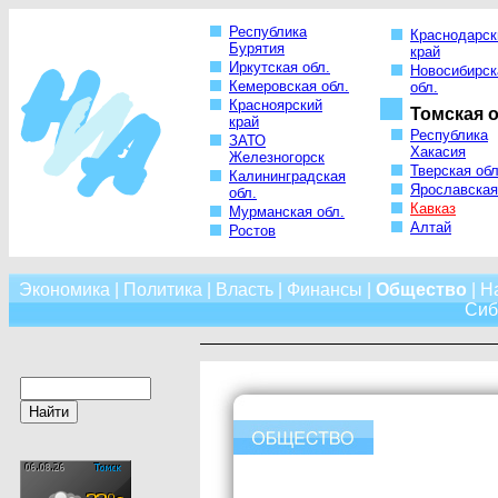
Республика
Краснодарск
Бурятия
край
Иркутская обл.
Новосибирск
Кемеровская обл.
обл.
Красноярский
Томская о
край
Республика
ЗАТО
Хакасия
Железногорск
Тверская обл
Калининградская
Ярославская
обл.
Кавказ
Мурманская обл.
Алтай
Ростов
Экономика
|
Политика
|
Власть
|
Финансы
|
Общество
|
Н
Сиб