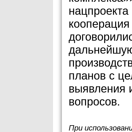
нацпроекта
кооперация 
договорили
дальнейшую
производст
планов с ц
выявления 
вопросов.
При использован