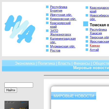
Республика
Краснодарск
Бурятия
край
Иркутская обл.
Новосибирск
Кемеровская обл.
обл.
Красноярский
Томская о
край
Республика
ЗАТО
Хакасия
Железногорск
Тверская обл
Калининградская
Ярославская
обл.
Кавказ
Мурманская обл.
Алтай
Ростов
Экономика
|
Политика
|
Власть
|
Финансы
|
Обществ
Мировые новости