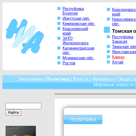
Республика
Краснодарск
Бурятия
край
Иркутская обл.
Новосибирск
Кемеровская обл.
обл.
Красноярский
Томская о
край
Республика
ЗАТО
Хакасия
Железногорск
Тверская обл
Калининградская
Ярославская
обл.
Кавказ
Мурманская обл.
Алтай
Ростов
Экономика
|
Политика
|
Власть
|
Финансы
|
Общест
Мировые новости
|