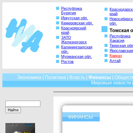
Республика
Краснодарск
Бурятия
край
Иркутская обл.
Новосибирск
Кемеровская обл.
обл.
Красноярский
Томская о
край
Республика
ЗАТО
Хакасия
Железногорск
Тверская обл
Калининградская
Ярославская
обл.
Кавказ
Мурманская обл.
Алтай
Ростов
Экономика
|
Политика
|
Власть
|
Финансы
|
Общест
Мировые новости
|