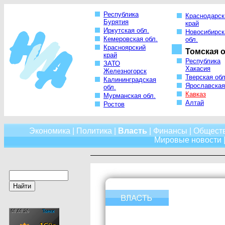
Республика
Краснодарск
Бурятия
край
Иркутская обл.
Новосибирск
Кемеровская обл.
обл.
Красноярский
Томская о
край
Республика
ЗАТО
Хакасия
Железногорск
Тверская обл
Калининградская
Ярославская
обл.
Кавказ
Мурманская обл.
Алтай
Ростов
Экономика
|
Политика
|
Власть
|
Финансы
|
Общест
Мировые новости
|